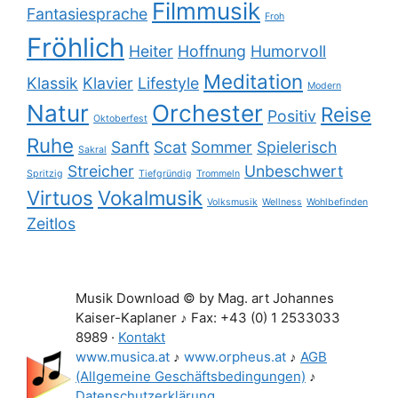
Filmmusik
Fantasiesprache
Froh
Fröhlich
Heiter
Hoffnung
Humorvoll
Meditation
Klassik
Klavier
Lifestyle
Modern
Natur
Orchester
Reise
Positiv
Oktoberfest
Ruhe
Sanft
Scat
Sommer
Spielerisch
Sakral
Streicher
Unbeschwert
Spritzig
Tiefgründig
Trommeln
Virtuos
Vokalmusik
Volksmusik
Wellness
Wohlbefinden
Zeitlos
Musik Download © by Mag. art Johannes
Kaiser-Kaplaner ♪ Fax: +43 (0) 1 2533033
8989 ·
Kontakt
www.musica.at
♪
www.orpheus.at
♪
AGB
(Allgemeine Geschäftsbedingungen)
♪
Datenschutzerklärung