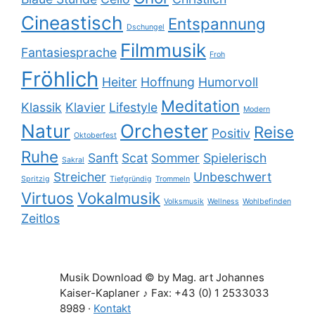
Cineastisch
Entspannung
Dschungel
Filmmusik
Fantasiesprache
Froh
Fröhlich
Heiter
Hoffnung
Humorvoll
Meditation
Klassik
Klavier
Lifestyle
Modern
Natur
Orchester
Reise
Positiv
Oktoberfest
Ruhe
Sanft
Scat
Sommer
Spielerisch
Sakral
Streicher
Unbeschwert
Spritzig
Tiefgründig
Trommeln
Virtuos
Vokalmusik
Volksmusik
Wellness
Wohlbefinden
Zeitlos
Musik Download © by Mag. art Johannes
Kaiser-Kaplaner ♪ Fax: +43 (0) 1 2533033
8989 ·
Kontakt