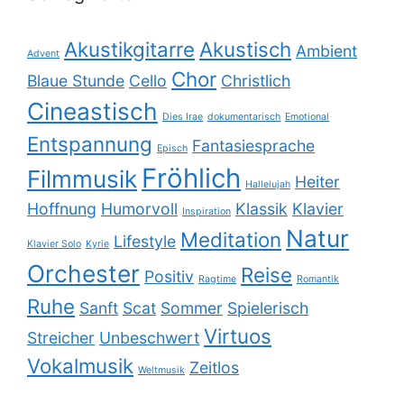
Akustikgitarre
Akustisch
Ambient
Advent
Chor
Blaue Stunde
Cello
Christlich
Cineastisch
Dies Irae
dokumentarisch
Emotional
Entspannung
Fantasiesprache
Episch
Fröhlich
Filmmusik
Heiter
Hallelujah
Hoffnung
Humorvoll
Klassik
Klavier
Inspiration
Natur
Meditation
Lifestyle
Klavier Solo
Kyrie
Orchester
Reise
Positiv
Ragtime
Romantik
Ruhe
Sanft
Scat
Sommer
Spielerisch
Virtuos
Streicher
Unbeschwert
Vokalmusik
Zeitlos
Weltmusik