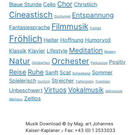
Chor
Blaue Stunde
Cello
Christlich
Cineastisch
Entspannung
Dschungel
Filmmusik
Fantasiesprache
Freiheit
Fröhlich
Heiter
Hoffnung
Humorvoll
Meditation
Klassik
Klavier
Lifestyle
Modern
Natur
Orchester
Positiv
Oktoberfest
Perkussion
Reise
Ruhe
Sanft
Scat
Sommer
Schwebend
Spielerisch
Streicher
Spritzig
Tiefgründig
Trommeln
Virtuos
Vokalmusik
Unbeschwert
Volksmusik
Zeitlos
Wellness
Musik Download © by Mag. art Johannes
Kaiser-Kaplaner ♪ Fax: +43 (0) 1 2533033