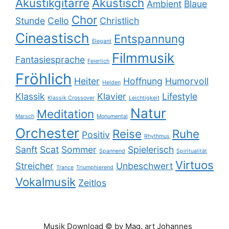
Akustikgitarre
Akustisch
Ambient
Blaue
Chor
Stunde
Cello
Christlich
Cineastisch
Entspannung
Elegant
Filmmusik
Fantasiesprache
Feierlich
Fröhlich
Heiter
Hoffnung
Humorvoll
Helden
Klassik
Klavier
Lifestyle
Klassik Crossover
Leichtigkeit
Natur
Meditation
Marsch
Monumental
Orchester
Reise
Ruhe
Positiv
Rhythmus
Sanft
Scat
Sommer
Spielerisch
Spannend
Spiritualität
Virtuos
Streicher
Unbeschwert
Trance
Triumphierend
Vokalmusik
Zeitlos
Musik Download © by Mag. art Johannes