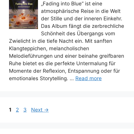
„Fading into Blue“ ist eine
atmosphärische Reise in die Welt
der Stille und der inneren Einkehr.
Das Album fängt die zerbrechliche
Schönheit des Übergangs vom
Zwielicht in die tiefe Nacht ein. Mit sanften
Klangteppichen, melancholischen
Melodieführungen und einer beinahe greifbaren
Ruhe bietet es die perfekte Untermalung für
Momente der Reflexion, Entspannung oder für
emotionales Storytelling. …
Read more
Page
Page
Page
1
2
3
Next
→