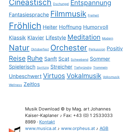
Cineastisch
Entspannung
Dschungel
Filmmusik
Fantasiesprache
Freiheit
Fröhlich
Heiter
Hoffnung
Humorvoll
Meditation
Klassik
Klavier
Lifestyle
Modern
Natur
Orchester
Positiv
Oktoberfest
Perkussion
Reise
Ruhe
Sanft
Scat
Sommer
Schwebend
Spielerisch
Streicher
Spritzig
Tiefgründig
Trommeln
Virtuos
Vokalmusik
Unbeschwert
Volksmusik
Zeitlos
Wellness
Musik Download © by Mag. art Johannes
Kaiser-Kaplaner ♪ Fax: +43 (0) 1 2533033
8989 ·
Kontakt
www.musica.at
♪
www.orpheus.at
♪
AGB