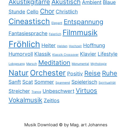
Akustikgitarre
Akustisch
Ambient
Blaue
Chor
Stunde
Cello
Christlich
Cineastisch
Entspannung
Elegant
Filmmusik
Fantasiesprache
Feierlich
Fröhlich
Heiter
Hoffnung
Helden
Hochzeit
Humorvoll
Klassik
Klavier
Lifestyle
Klassik Crossover
Meditation
Lobgesang
Marsch
Monumental
Mythologie
Natur
Orchester
Reise
Ruhe
Positiv
Sanft
Scat
Sommer
Spielerisch
Spannend
Spiritualität
Virtuos
Streicher
Unbeschwert
Trance
Vokalmusik
Zeitlos
Musik Download © by Mag. art Johannes