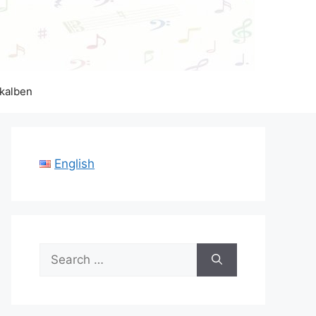
kalben
English
Search
for: