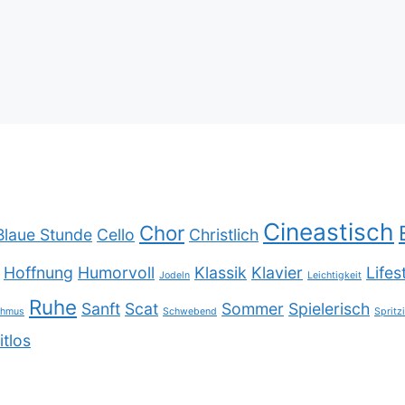
Cineastisch
Chor
Blaue Stunde
Cello
Christlich
Hoffnung
Humorvoll
Klassik
Klavier
Lifes
Jodeln
Leichtigkeit
Ruhe
Sanft
Scat
Sommer
Spielerisch
thmus
Schwebend
Spritz
itlos