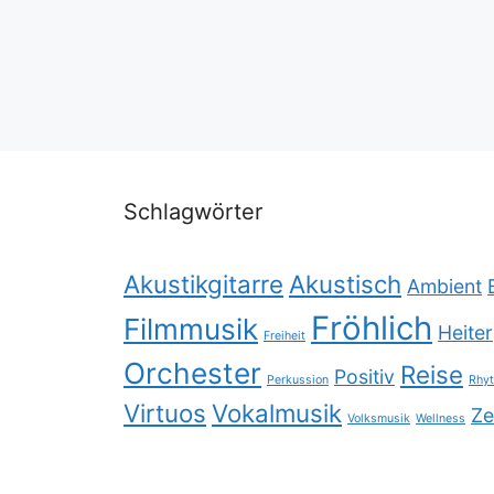
Schlagwörter
Akustikgitarre
Akustisch
Ambient
Fröhlich
Filmmusik
Heiter
Freiheit
Orchester
Reise
Positiv
Perkussion
Rhy
Virtuos
Vokalmusik
Ze
Volksmusik
Wellness