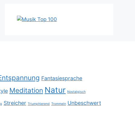
Entspannung
Fantasiesprache
Natur
Meditation
tyle
Nostalgisch
Streicher
Unbeschwert
ig
Triumphierend
Trommeln