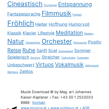
Cineastisch
Entspannung
Dschungel
Filmmusik
Fantasiesprache
Freiheit
Fröhlich
Heiter
Hoffnung
Humorvoll
Meditation
Klassik
Klavier
Lifestyle
Modern
Natur
Orchester
Positiv
Oktoberfest
Perkussion
Reise
Ruhe
Sanft
Scat
Sommer
Schwebend
Spielerisch
Streicher
Spritzig
Tiefgründig
Trommeln
Virtuos
Vokalmusik
Unbeschwert
Volksmusik
Zeitlos
Wellness
Musik Download © by Mag. art Johannes
Kaiser-Kaplaner ♪ Fax: +43 (0) 1 2533033
8989 ·
Kontakt
www.musica.at
♪
www.orpheus.at
♪
AGB