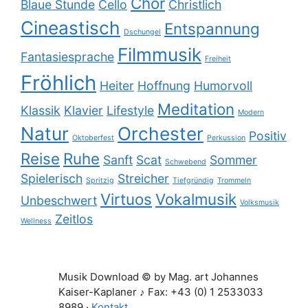
Chor
Blaue Stunde
Cello
Christlich
Cineastisch
Entspannung
Dschungel
Filmmusik
Fantasiesprache
Freiheit
Fröhlich
Heiter
Hoffnung
Humorvoll
Meditation
Klassik
Klavier
Lifestyle
Modern
Natur
Orchester
Positiv
Oktoberfest
Perkussion
Reise
Ruhe
Sanft
Scat
Sommer
Schwebend
Spielerisch
Streicher
Spritzig
Tiefgründig
Trommeln
Virtuos
Vokalmusik
Unbeschwert
Volksmusik
Zeitlos
Wellness
Musik Download © by Mag. art Johannes
Kaiser-Kaplaner ♪ Fax: +43 (0) 1 2533033
8989 ·
Kontakt