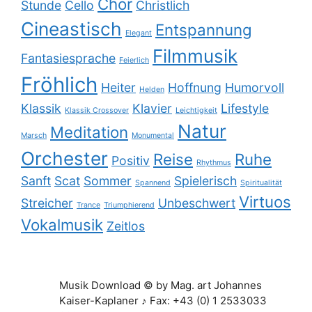
Chor
Stunde
Cello
Christlich
Cineastisch
Entspannung
Elegant
Filmmusik
Fantasiesprache
Feierlich
Fröhlich
Heiter
Hoffnung
Humorvoll
Helden
Klassik
Klavier
Lifestyle
Klassik Crossover
Leichtigkeit
Natur
Meditation
Marsch
Monumental
Orchester
Reise
Ruhe
Positiv
Rhythmus
Sanft
Scat
Sommer
Spielerisch
Spannend
Spiritualität
Virtuos
Streicher
Unbeschwert
Trance
Triumphierend
Vokalmusik
Zeitlos
Musik Download © by Mag. art Johannes
Kaiser-Kaplaner ♪ Fax: +43 (0) 1 2533033